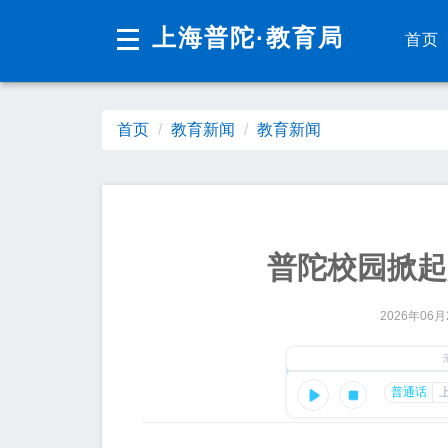
无障碍操作说明
跳转到网站导航区
跳转到主要内容区域
上海普陀
·教育局
上海
首页
教育新闻
首页
教育新闻
教育新闻
区内要闻
视频
普陀校园掀起
2026年06
交流互动
常见问题解答