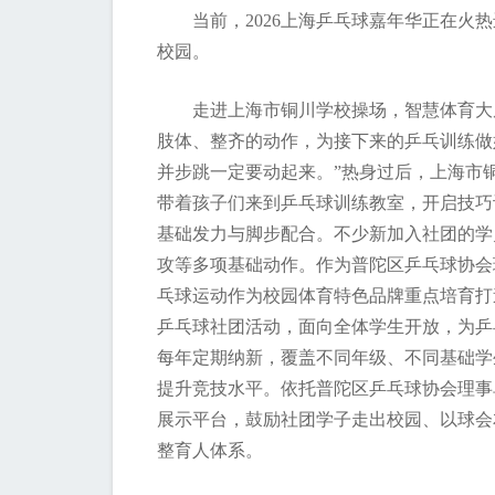
当前，2026上海乒乓球嘉年华正在火热
校园。
走进上海市铜川学校操场，智慧体育大屏
肢体、整齐的动作，为接下来的乒乓训练做
并步跳一定要动起来。”热身过后，上海市
带着孩子们来到乒乓球训练教室，开启技巧
基础发力与脚步配合。不少新加入社团的学
攻等多项基础动作。作为普陀区乒乓球协会
乓球运动作为校园体育特色品牌重点培育打
乒乓球社团活动，面向全体学生开放，为乒
每年定期纳新，覆盖不同年级、不同基础学
提升竞技水平。依托普陀区乒乓球协会理事
展示平台，鼓励社团学子走出校园、以球会
整育人体系。