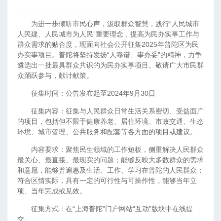
为进一步倾听市民心声，汲取群众智慧，践行“人民城市
人民建、人民城市为人民”重要理念，提高为民办实事工作与
群众需求的贴合度，现面向社会公开征集
2025
年普陀区为民
办实事项目。普陀将坚持发扬“人靠谱、事办妥”的精神，力争
遴选出一批最具群众共识的为民办实事项目。敬请广大市民群
众踊跃参与，献计献策。
征集时间：公告发布起至
2024
年
9
月
30
日
征集内容：征集与人民群众日常生活关系密切、受益面广
的项目，包括但不限于健康养老、居住环境、市政交通、生态
环境、城市管理、公共服务和配套等各方面的项目或建议。
内容要求：聚焦民生领域的工作短板，侧重解决人民群众
最关心、最直接、最现实的问题；能够反映大多数群众的需求
和意愿，能够普遍惠及生活、工作、学习在普陀的人民群众；
符合区情实际，具有一定的可行性与可操作性，能够当年立
项、当年完成或见效。
征集方式：在“上海普陀”门户网站“互动”版块中在线提
交。