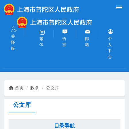
无障碍操作说明
跳转到网站导航区
跳转到主要内容区域
关
语
邮
个
繁
怀
言
箱
人
体
版
中
心
首页
政务
公文库
公文库
目录导航