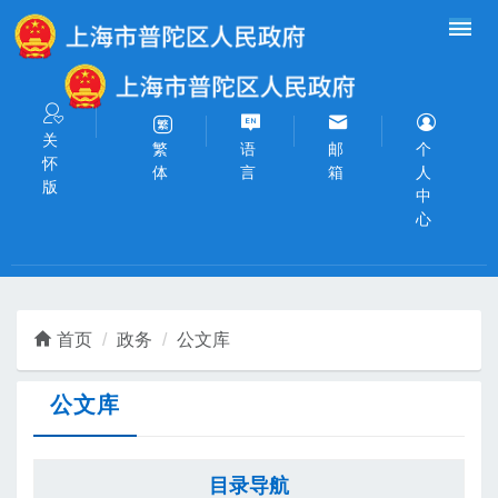
无障碍操作说明
跳转到网站导航区
跳转到主要内容区域
关
语
邮
个
繁
怀
言
箱
人
体
版
中
心
首页
政务
公文库
公文库
目录导航