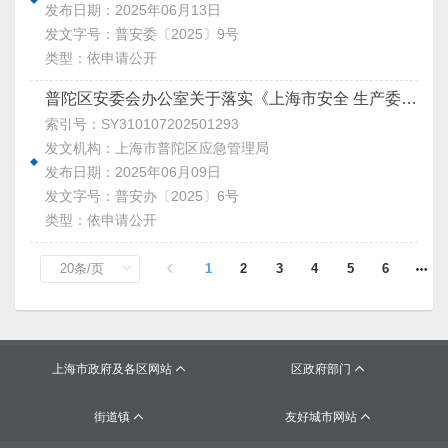
发布日期：2025年06月13日
发文字号：普安委〔2025〕9号
类型：依申请公开
普陀区安委会办公室关于落实《上海市安全 生产委员会印发<关于加强本市新能源汽车充（换）电基础设施安全管理的实施意见＞ 的通知》的通知
索引号：SY310107202501293
发文机构：上海市普陀区应急管理局
发布日期：2025年06月09日
发文字号：普安办〔2025〕6号
类型：依申请公开
1
2
3
4
5
6
上海市政府及各区网站
区政府部门


街道镇
友好城市网站

