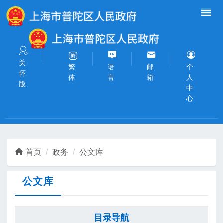
无障碍操作说明
跳转到网站导航区
跳转到主要内容区域
关
语
邮
个
繁
怀
言
箱
人
体
版
中
心
首页
政务
公文库
公文库
目录导航