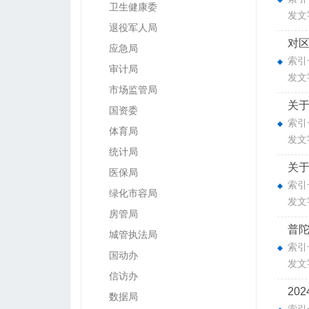
卫生健康委
发文
退役军人局
对区
应急局
索引号
审计局
发文
市场监管局
关于
国资委
索引号
体育局
发文
统计局
关于
医保局
索引号
绿化市容局
发文
房管局
普
城管执法局
索引号
国动办
发文
信访办
20
数据局