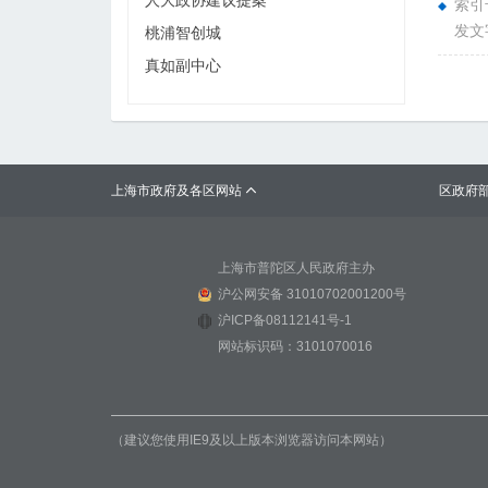
人大政协建议提案
索引号
发文
桃浦智创城
真如副中心
上海市政府及各区网站
区政府

上海市普陀区人民政府主办
沪公网安备 31010702001200号
沪ICP备08112141号-1
网站标识码：3101070016
（建议您使用IE9及以上版本浏览器访问本网站）