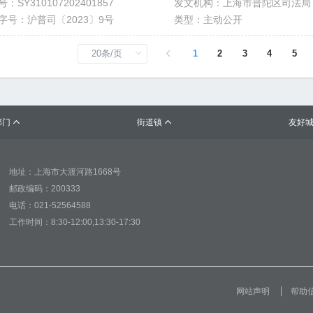
：SY310107202401857
发文机构：上海市普陀区司法局
字号：沪普司〔2023〕9号
类型：主动公开
1
2
3
4
5
部门
街道镇
友好


地址：上海市大渡河路1668号
邮政编码：200333
电话：021-52564588
工作时间：8:30-12:00,13:30-17:30
网站声明
帮助