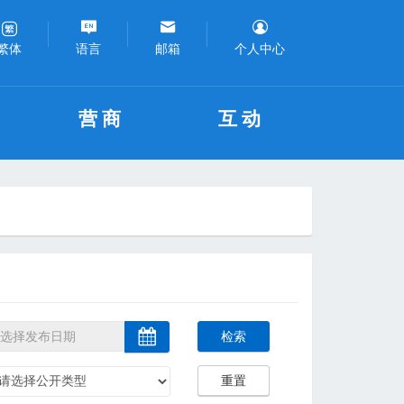
语言
邮箱
个人中心
繁体
营商
互动
检索
重置