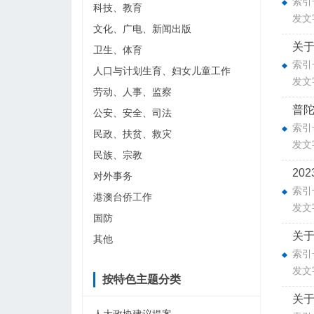
索引号
科技、教育
发文
文化、广电、新闻出版
关于
卫生、体育
索引号
人口与计划生育、妇女儿童工作
发文
劳动、人事、监察
普
公安、安全、司法
索引号
民政、扶贫、救灾
发文
民族、宗教
20
对外事务
索引号
港澳台侨工作
发文
国防
关于
其他
索引号
发文
按特色主题分类
关于