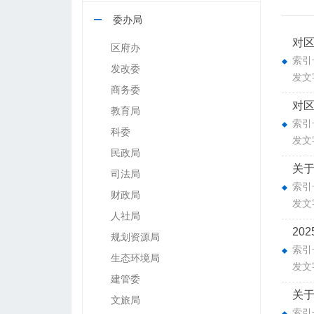
委办局
对区
区府办
索引号
发改委
发文
商务委
对区
教育局
索引号
科委
发文
民政局
关于
司法局
索引号
财政局
发文
人社局
20
规划资源局
索引号
生态环境局
发文
建管委
关于
文旅局
索引号