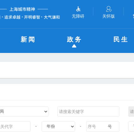
无障碍
关怀版
新闻
政务
民生
-
-
号