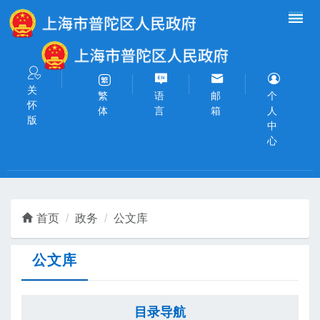
无障碍操作说明
跳转到网站导航区
跳转到主要内容区域
关
语
邮
个
繁
怀
言
箱
人
体
版
中
心
首页
政务
公文库
公文库
目录导航