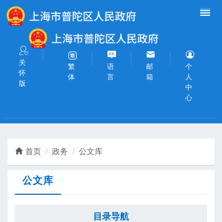
无障碍操作说明
跳转到网站导航区
跳转到主要内容区域
关
语
邮
个
繁
怀
言
箱
人
体
版
中
心
首页
政务
公文库
公文库
目录导航