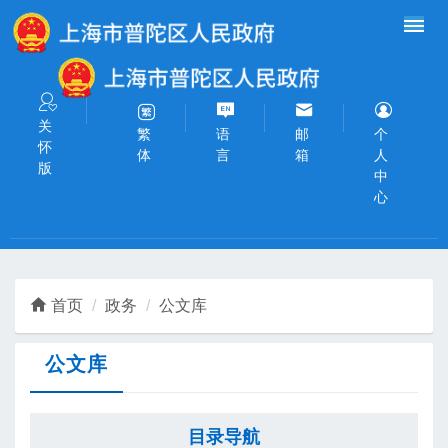
无障碍操作说明
跳转到网站导航区
跳转到主要内容区域
关
语
邮
个
繁
怀
言
箱
人
体
版
中
心
首页
政务
公文库
公文库
目录导航