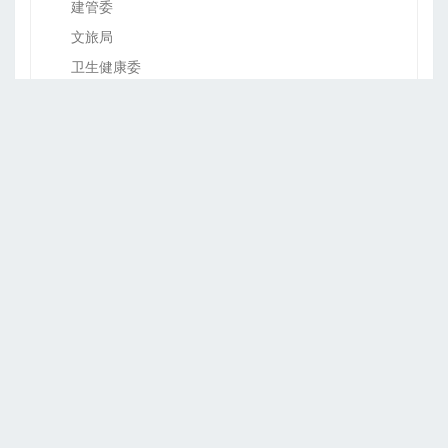
建管委
文旅局
卫生健康委
退役军人局
应急局
审计局
市场监管局
国资委
体育局
统计局
医保局
绿化市容局
房管局
城管执法局
国动办