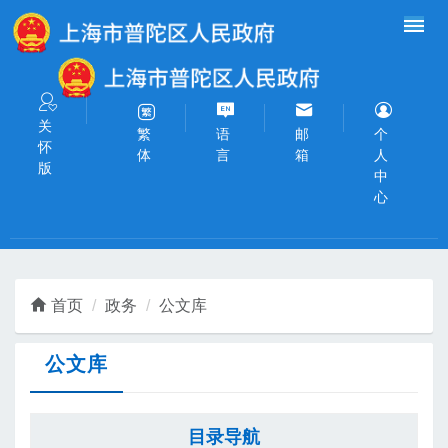
无障碍操作说明
跳转到网站导航区
跳转到主要内容区域
关
语
邮
个
繁
怀
言
箱
人
体
版
中
心
首页
政务
公文库
公文库
目录导航