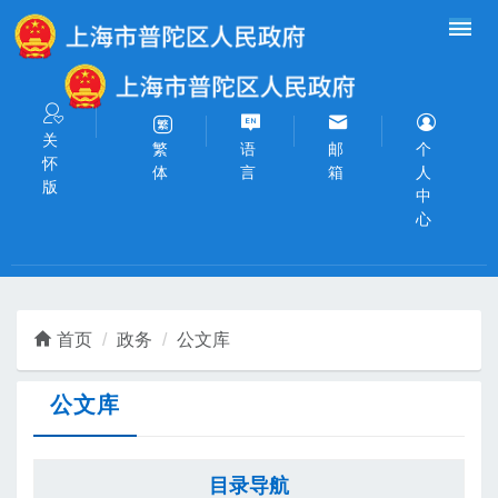
无障碍操作说明
跳转到网站导航区
跳转到主要内容区域
关
语
邮
个
繁
怀
言
箱
人
体
版
中
心
首页
政务
公文库
公文库
目录导航