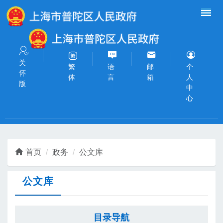
无障碍操作说明
跳转到网站导航区
跳转到主要内容区域
关
语
邮
个
繁
怀
言
箱
人
体
版
中
心
首页
政务
公文库
公文库
目录导航