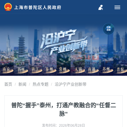
切换
视频
首页
新闻
热点专题
沿沪宁产业创新带
普陀“握手”泰州，打通产教融合的“任督二
脉”
发布时间：2026年06月28日